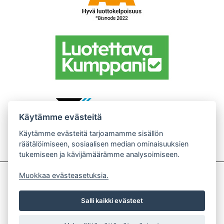
Käytämme evästeitä
Käytämme evästeitä tarjoamamme sisällön
räätälöimiseen, sosiaalisen median ominaisuuksien
tukemiseen ja kävijämäärämme analysoimiseen.
Muokkaa evästeasetuksia.
TAPIX Oy / Vakka-Suomentie 83, 20320 Turku
/
pirjo.tapix@gmail.com
tai
Salli kaikki evästeet
tauno.tapix@gmail.com