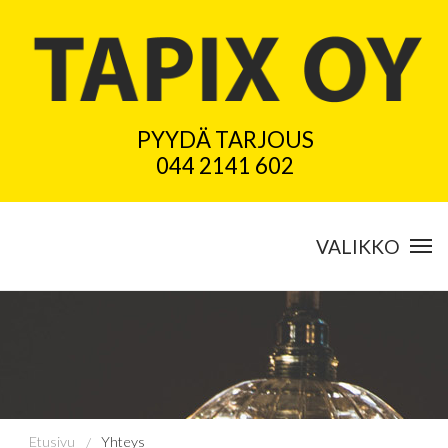
PYYDÄ TARJOUS
044 2141 602
VALIKKO
ETUSIVU
REFERENSSIT
KOTITALOUSVÄHENNYS
Etusivu
Yhteys